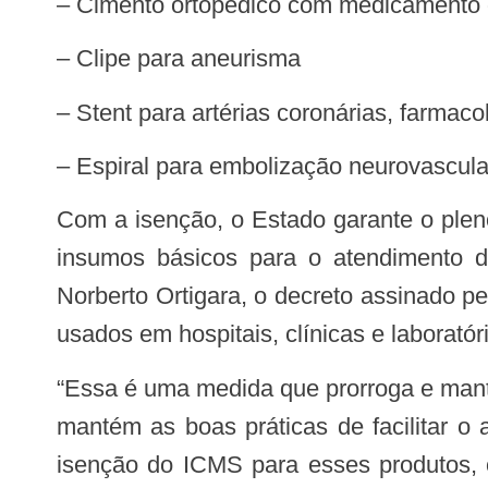
– Cimento ortopédico com medicamento
– Clipe para aneurisma
– Stent para artérias coronárias, farmac
– Espiral para embolização neurovascula
Com a isenção, o Estado garante o pleno acesso da população à tecnologia para a saúde, facilitando operações comerciais de
insumos básicos para o atendimento d
Norberto Ortigara, o decreto assinado p
usados em hospitais, clínicas e laboratór
“Essa é uma medida que prorroga e mantém um benefício que já vinha atendendo muito bem nossa população. Assim, o Paraná
mantém as boas práticas de facilitar o
isenção do ICMS para esses produtos, 