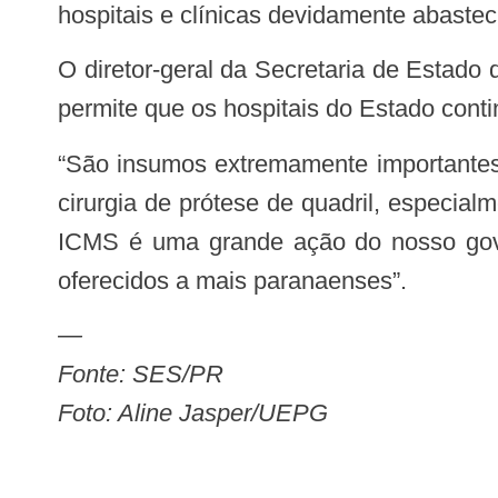
hospitais e clínicas devidamente abastec
O diretor-geral da Secretaria de Estado da Saúde (Sesa), César Neves, também comemorou a medida e destacou o quanto ela
permite que os hospitais do Estado cont
“São insumos extremamente importantes, principalmente na hemodinâmica cardiovascular — o tradicional cateterismo —, e na
cirurgia de prótese de quadril, especia
ICMS é uma grande ação do nosso gover
oferecidos a mais paranaenses”.
—
Fonte: SES/PR
Foto: Aline Jasper/UEPG