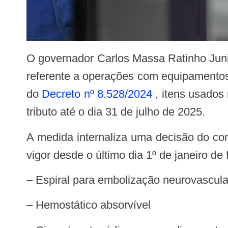
O governador Carlos Massa Ratinho Junior prorrogou a isenção do Imposto sobre Circulação de Mercadorias e Serviços (ICMS)
referente a operações com equipamentos 
do
Decreto nº 8.528/2024
, itens usados
tributo até o dia 31 de julho de 2025.
A medida internaliza uma decisão do convênio ICMS 01/99 do Conselho Nacional de Política Fazendária (Confaz) e já está em
vigor desde o último dia 1º de janeiro 
– Espiral para embolização neurovascula
– Hemostático absorvível