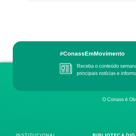
#ConassEmMovimento
Receba o conteúdo semanal do Conass com as
principais notícias e info
O Conass é O
INSTITUCIONAL
BIBLIOTECA DIG