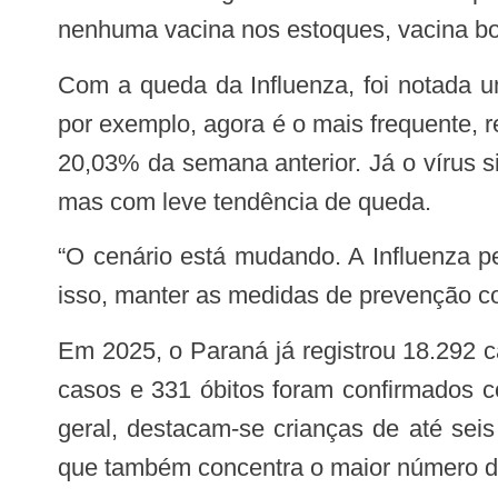
nenhuma vacina nos estoques, vacina boa
Com a queda da Influenza, foi notada uma tendência de maior circulação de outros vírus. O rinovírus (causador do resfriado),
por exemplo, agora é o mais frequente,
20,03% da semana anterior. Já o vírus 
mas com leve tendência de queda.
“O cenário está mudando. A Influenza perde força e outros vírus respiratórios, como o rinovírus e o RSV, ganham espaço. Por
isso, manter as medidas de prevenção co
Em 2025, o Paraná já registrou 18.292 casos de SRAG (Síndrome Respiratória Aguda Grave), com 1.058 óbitos. Destes, 2.895
casos e 331 óbitos foram confirmados c
geral, destacam-se crianças de até sei
que também concentra o maior número de