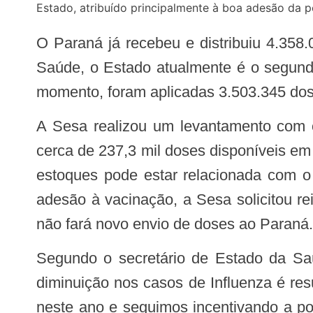
Estado, atribuído principalmente à boa adesão da p
O Paraná já recebeu e distribuiu 4.358.000 doses de vacinas para os 399 municípios. De acordo com dados do Ministério da
Saúde, o Estado atualmente é o segundo
momento, foram aplicadas 3.503.345 dos
A Sesa realizou um levantamento com os 399 municípios nesta segunda-feira (21), e as unidades informaram que possuem
cerca de 237,3 mil doses disponíveis em
estoques pode estar relacionada com o
adesão à vacinação, a Sesa solicitou r
não fará novo envio de doses ao Paraná.
Segundo o secretário de Estado da Saúde, Beto Preto, a redução da circulação viral é reflexo direto da imunização. “Essa
diminuição nos casos de Influenza é re
neste ano e seguimos incentivando a po