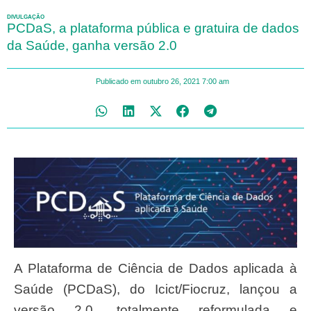
DIVULGAÇÃO
PCDaS, a plataforma pública e gratuira de dados
da Saúde, ganha versão 2.0
Publicado em
outubro 26, 2021
7:00 am
A Plataforma de Ciência de Dados aplicada à
Saúde (PCDaS), do Icict/Fiocruz, lançou a
versão 2.0, totalmente reformulada e