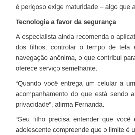
é perigoso exige maturidade – algo que ai
Tecnologia a favor da segurança
A especialista ainda recomenda o aplicat
dos filhos, controlar o tempo de tela
navegação anônima, o que contribui par
oferece serviço semelhante.
“Quando você entrega um celular a uma criança, ele precisa vir com regras claras e com uma configuração que permita o
acompanhamento do que está sendo ace
privacidade”, afirma Fernanda.
“Seu filho precisa entender que você está presente para protegê-lo, e não apenas para vigiá-lo. Quando há conexão, o
adolescente compreende que o limite é u