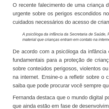
O recente falecimento de uma criança de oito anos após participar de um desafio viral nas redes sociais reacendeu um alerta
urgente sobre os perigos escondidos no 
cuidados necessários do acesso de crianç
A psicóloga da infância da Secretaria de Saúde, 
material que crianças entram em contato na inte
De acordo com a psicóloga da infância da Secretaria de Saúde, Fernanda Jota, a supervisão dos pais e o diálogo aberto são
fundamentais para a proteção de crianç
sobre conteúdos perigosos, violentos o
na internet. Ensine-o a refletir sobre 
saiba que pode procurar você sempre que
Fernanda destaca que o mundo digital pode confundir até mesmo os adultos, e isso se intensifica para crianças e adolescentes,
que ainda estão em fase de desenvolvime