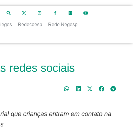
ieges
Redecoesp
Rede Negesp
s redes sociais
os