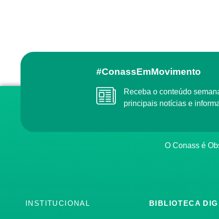
#ConassEmMovimento
Receba o conteúdo semanal do Conass com as
principais notícias e info
O Conass é O
INSTITUCIONAL
BIBLIOTECA DIG