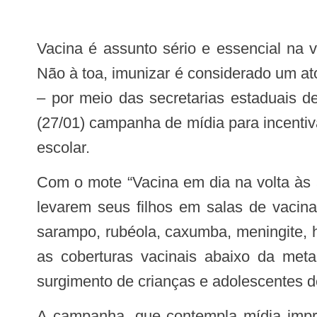
Vacina é assunto sério e essencial na vida das pessoas. Ela evita doenças e mortes, muitas vezes, preveníveis.
Não à toa, imunizar é considerado um a
– por meio das secretarias estaduais 
(27/01) campanha de mídia para incentiv
escolar.
Com o mote “Vacina em dia na volta às aulas. Nota 10 na caderneta”, a campanha busca incentivar os pais ou responsáveis a
levarem seus filhos em salas de vacina
sarampo, rubéola, caxumba, meningite, he
as coberturas vacinais abaixo da meta
surgimento de crianças e adolescentes d
A campanha, que contempla mídia impressa, filme para TV, spot de rádio e peças de internet, deve circular até o dia 10 de