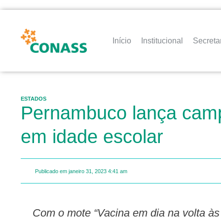
Início
Institucional
Secreta
ESTADOS
Pernambuco lança camp
em idade escolar
Publicado em
janeiro 31, 2023
4:41 am
Com o mote “Vacina em dia na volta às aulas. Nota 10 na caderneta” peças alertam pais e responsáveis sobre importância da