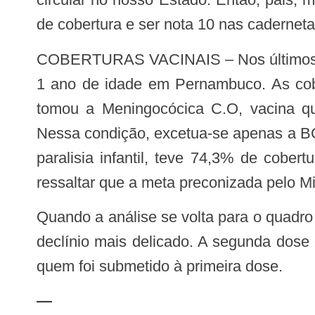
de cobertura e ser nota 10 nas cadernetas
COBERTURAS VACINAIS – Nos últimos sete anos, houve uma queda na vacinação do grupo formado por crianças menores de
1 ano de idade em Pernambuco. As cobe
tomou a Meningocócica C.O, vacina q
Nessa condição, excetua-se apenas a BC
paralisia infantil, teve 74,3% de cob
ressaltar que a meta preconizada pelo M
Quando a análise se volta para o quadro de vacinas obrigatórias para os maiores de 1 ano, a cobertura do Estado apresenta um
declínio mais delicado. A segunda dose 
quem foi submetido à primeira dose.
—