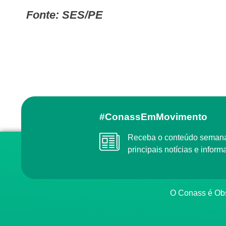
Fonte: SES/PE
#ConassEmMovimento
Receba o conteúdo semanal do Conass com as
principais notícias e info
O Conass é O