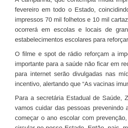
fevereiro em todo o Estado, coincidin
impressos 70 mil folhetos e 10 mil carta
ocorrerá em escolas e locais de gran
estabelecimentos escolares para reforçar
O filme e spot de rádio reforçam a importância da atualização da caderneta de vacinação e afirmam que “Vacina é matéria
importante para a saúde não ficar em re
para internet serão divulgadas nas mí
incentivo, alertando que “As vacinas im
Para a secretária Estadual de Saúde, Zilda Cavalcanti, a vacina em dia é uma prioridade do Governo de Raquel Lyra. “Nós
vamos cuidar das pessoas prevenindo a
começar o ano escolar com prevenção, a
circular no nosso Estado. Então, pais,