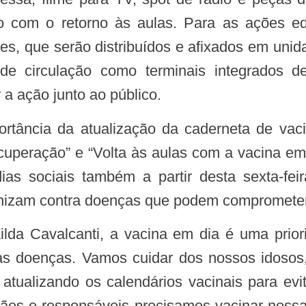
do com o retorno às aulas. Para as ações ed
zes, que serão distribuídos e afixados em unid
de circulação como terminais integrados d
 a ação junto ao público.
cuperação” e “Volta às aulas com a vacina em
dias sociais também a partir desta sexta-fe
unizam contra doenças que podem comprometer 
s doenças. Vamos cuidar dos nossos idosos,
tualizando os calendários vacinais para evi
 mães e responsáveis precisamos vacinar noss