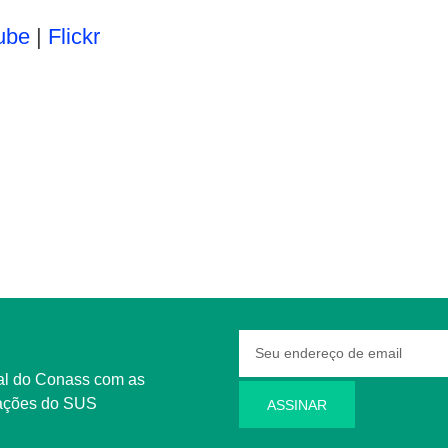
ube
|
Flickr
rmações do SUS
ASSINAR