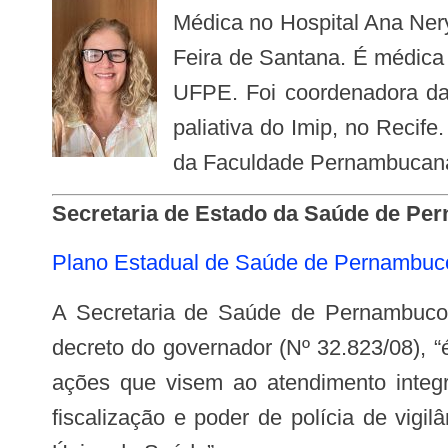
Médica no Hospital Ana Nery
Feira de Santana. É médica 
UFPE. Foi coordenadora da 
paliativa do Imip, no Recif
da Faculdade Pernambucan
Secretaria de Estado da Saúde de P
Plano Estadual de Saúde de Pernambuc
A Secretaria de Saúde de Pernambuco é o órgão gestor do Sistema Único de Saúde no Estado. Sua missão, conforme o
decreto do governador (Nº 32.823/08), “é 
ações que visem ao atendimento integ
fiscalização e poder de polícia de vig