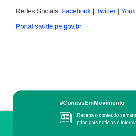
Redes Sociais:
Facebook
|
Twitter
|
Yout
portal.saude.pe.gov.br
#ConassEmMovimento
Receba o conteúdo semanal do Conass com as
principais notícias e info