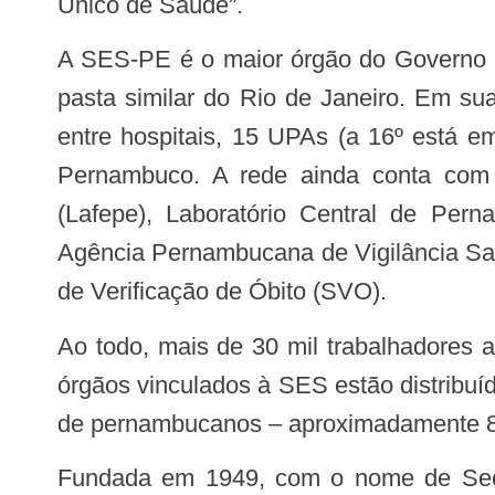
Único de Saúde”.
A SES-PE é o maior órgão do Governo do Estado e a segunda maior secretaria estadual de saúde do Brasil, atrás apenas da
pasta similar do Rio de Janeiro. Em sua
entre hospitais, 15 UPAs (a 16º está 
Pernambuco. A rede ainda conta com 
(Lafepe), Laboratório Central de Pe
Agência Pernambucana de Vigilância San
de Verificação de Óbito (SVO).
Ao todo, mais de 30 mil trabalhadores atuam na SES, dos quais 25 mil são efetivos (1,5 mil no Nível Central). As unidades e
órgãos vinculados à SES estão distribu
de pernambucanos – aproximadamente 8
Fundada em 1949, com o nome de Secretaria de Saúde e Assistência Social, a instituição teve como primeiro secretário o