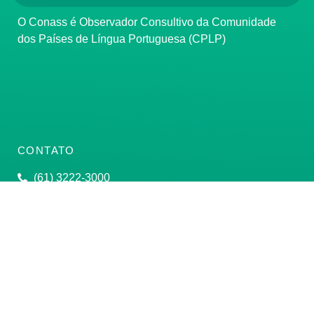
O Conass é Observador Consultivo da Comunidade
dos Países de Língua Portuguesa (CPLP)
CONTATO
(61) 3222-3000
Institucional:
conass@conass.org.br
Setor Comercial Sul, Quadra 9, Torre C, Sala 1105,
Edifício Parque Cidade Corporate Brasília/DF CEP:
70308-200
Razão Social: Conselho Nacional de Secretários de