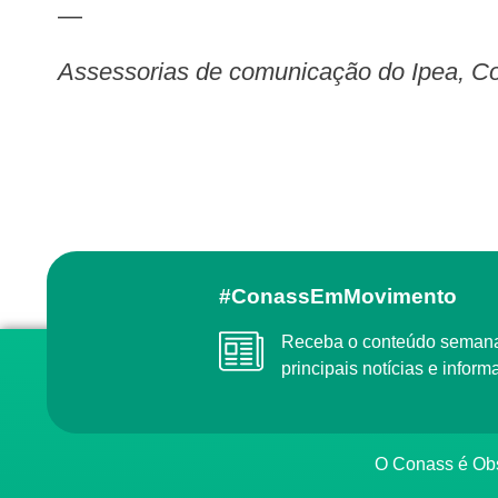
—
Assessorias de comunicação do Ipea, 
#ConassEmMovimento
Receba o conteúdo semanal do Conass com as
principais notícias e info
O Conass é O