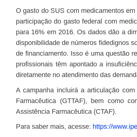
O gasto do SUS com medicamentos em 2016, considerando o orçamento das três esferas de governo, foi de R$ 18,6 bilhões. A
participação do gasto federal com med
para 16% em 2016. Os dados dão a dime
disponibilidade de números fidedignos 
de financiamento. Isso é uma questão r
profissionais têm apontado a insuficiên
diretamente no atendimento das demand
A campanha incluirá a articulação com apoiadores da Rede Conasems e com o Grupo Técnico de Trabalho da Assistência
Farmacêutica (GTTAF), bem como com
Assistência Farmacêutica (CTAF).
Para saber mais, acesse:
https://www.ip