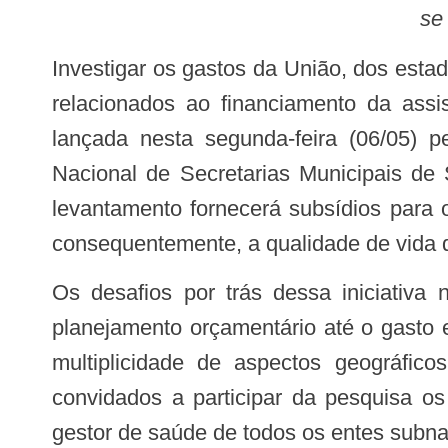
se
Investigar os gastos da União, dos estados e dos municípios com medicamentos, a fim de traçar um diagnóstico dos problemas
relacionados ao financiamento da assi
lançada nesta segunda-feira (06/05) 
Nacional de Secretarias Municipais d
levantamento fornecerá subsídios para o
consequentemente, a qualidade de vida 
Os desafios por trás dessa iniciativa não se restringem à complexidade inerente ao mapeamento dos recursos, desde o
planejamento orçamentário até o gasto 
multiplicidade de aspectos geográfic
convidados a participar da pesquisa os
gestor de saúde de todos os entes subnac