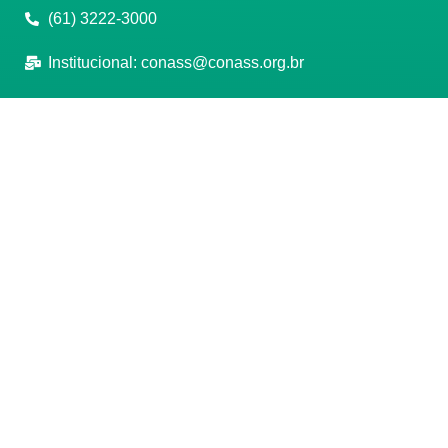
(61) 3222-3000
Institucional:
conass@conass.org.br
Setor Comercial Sul, Quadra 9, Torre C, Sala 1105,
Edifício Parque Cidade Corporate Brasília/DF CEP:
70308-200
Razão Social: Conselho Nacional de Secretários de
Saúde
CNPJ: 00.718.205/0001-07