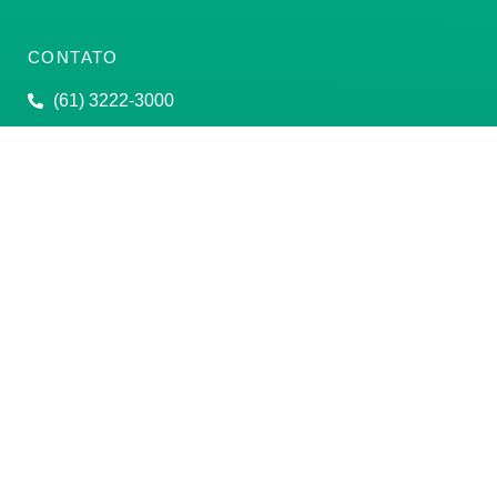
CONTATO
(61) 3222-3000
Institucional:
conass@conass.org.br
Setor Comercial Sul, Quadra 9, Torre C, Sala 1105,
Edifício Parque Cidade Corporate Brasília/DF CEP:
70308-200
Razão Social: Conselho Nacional de Secretários de
Saúde
CNPJ: 00.718.205/0001-07