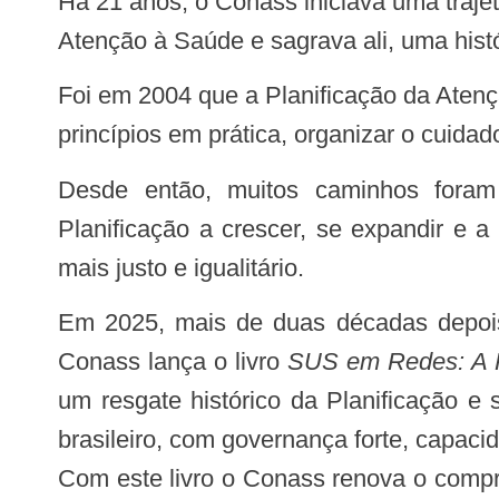
Há 21 anos, o Conass iniciava uma traj
Atenção à Saúde e sagrava ali, uma histór
Foi em 2004 que a Planificação da Atenção à Saúde (PAS) deu os seus primeiros passos com um propósito claro de transformar
princípios em prática, organizar o cuid
Desde então, muitos caminhos foram percorridos com sucesso, mas também grandes desafios que impulsionaram a
Planificação a crescer, se expandir e 
mais justo e igualitário.
Em 2025, mais de duas décadas depois, há muitos motivos para comemorar esse feito e, para sacramentar essa história o
Conass lança o livro
SUS em Redes: A P
um resgate histórico da Planificação e
brasileiro, com governança forte, capac
Com este livro o Conass renova o compr