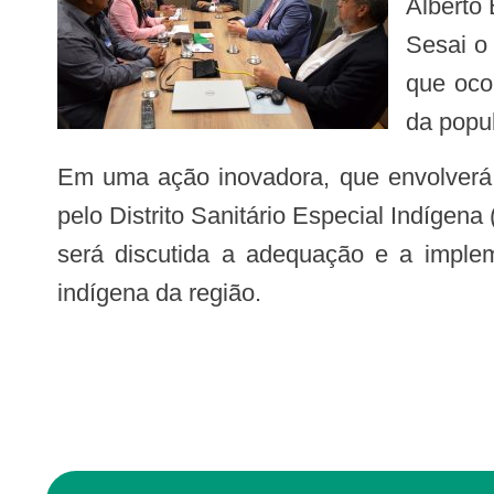
Alberto
Sesai o
que oco
da popu
Em uma ação inovadora, que envolverá os três entes de gestão do SUS – o Ministério da Saúde, representado pela Sesai e
pelo Distrito Sanitário Especial Indíge
será discutida a adequação e a impl
indígena da região.