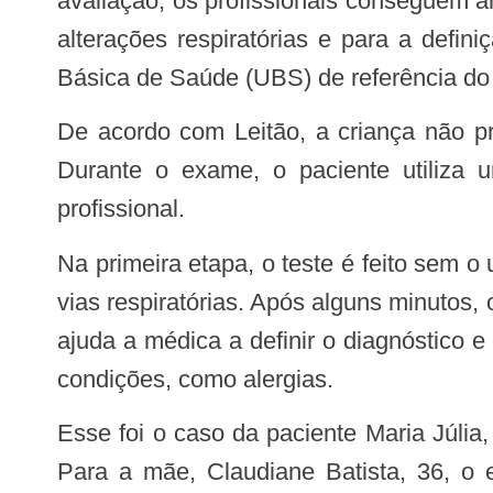
avaliação, os profissionais conseguem an
alterações respiratórias e para a defi
Básica de Saúde (UBS) de referência do 
De acordo com Leitão, a criança não precisa estar em jejum e recebe todas as orientações antes de iniciar o procedimento.
Durante o exame, o paciente utiliza u
profissional.
Na primeira etapa, o teste é feito sem o uso de remédio. Em seguida, a criança recebe um broncodilatador, que ajuda a abrir as
vias respiratórias. Após alguns minuto
ajuda a médica a definir o diagnóstico 
condições, como alergias.
Esse foi o caso da paciente Maria Júlia, 12, que realizou a espirometria pela primeira vez devido a crises alérgicas frequentes.
Para a mãe, Claudiane Batista, 36, o 