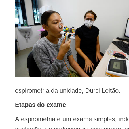
espirometria da unidade, Durci Leitão.
Etapas do exame
A espirometria é um exame simples, indolor e não invasivo, indicado para crianças a partir dos seis anos de idade. Por meio da