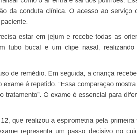
alisar como o ar entra e sai dos pulmões. Ess
nição da conduta clínica. O acesso ao serviço
paciente.
m tubo bucal e um clipe nasal, realizando 
s, o exame é repetido. “Essa comparação most
e o tratamento”. O exame é essencial para dif
exame representa um passo decisivo no cuida