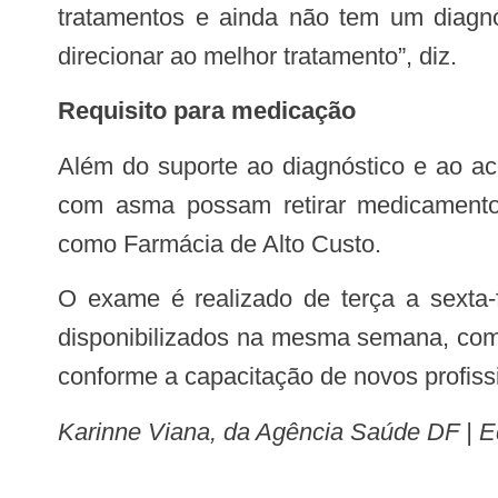
tratamentos e ainda não tem um diagnó
direcionar ao melhor tratamento”, diz.
Requisito para medicação
Além do suporte ao diagnóstico e ao acompanhamento clínico, o laudo da espirometria também é exigido para que pacientes
com asma possam retirar medicament
como Farmácia de Alto Custo.
O exame é realizado de terça a sexta-feira, no período da manhã, com quatro vagas diárias. Os resultados costumam ser
disponibilizados na mesma semana, com 
conforme a capacitação de novos profiss
Karinne Viana, da Agência Saúde DF | E