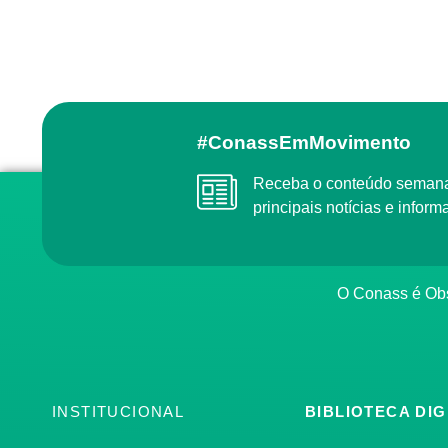
#ConassEmMovimento
Receba o conteúdo semanal do Conass com as
principais notícias e info
O Conass é O
INSTITUCIONAL
BIBLIOTECA DIG