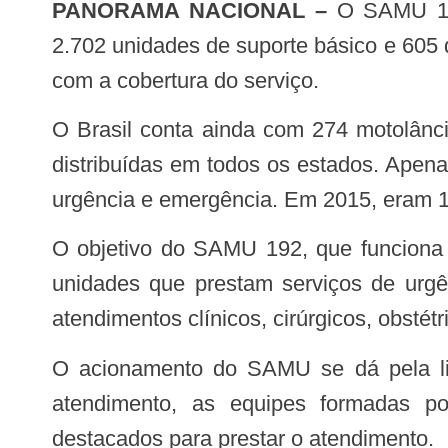
PANORAMA NACIONAL –
O SAMU 192
2.702 unidades de suporte básico e 605
com a cobertura do serviço.
O Brasil conta ainda com 274 motolâncias, 13 equipes de embarcação, 13 equipes aeromédicas e 192 centrais de regulação
distribuídas em todos os estados. Apen
urgência e emergência. Em 2015, eram 1
O objetivo do SAMU 192, que funciona 24h por dia, é socorrer rapidamente pacientes com necessidade de serem levados a
unidades que prestam serviços de urgê
atendimentos clínicos, cirúrgicos, obstét
O acionamento do SAMU se dá pela ligação gratuita à Central de Regulação de Urgências, pelo número 192. A partir do
atendimento, as equipes formadas po
destacados para prestar o atendimento.