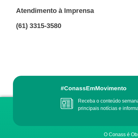
Atendimento à Imprensa
(61) 3315-3580
#ConassEmMovimento
Receba o conteúdo semanal do Conass com as
principais notícias e info
O Conass é O