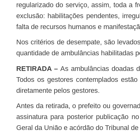
regularizado do serviço, assim, toda a 
exclusão: habilitações pendentes, irreg
falta de recursos humanos e manifestação 
Nos critérios de desempate, são levados em conta os municípios que estão há mais tempo sem renovação, os que têm menor
quantidade de ambulâncias habilitadas p
RETIRADA –
As ambulâncias doadas dev
Todos os gestores contemplados estão s
diretamente pelos gestores.
Antes da retirada, o prefeito ou governador deve assinar o Termo de Doação do veículo e encaminhar ao Ministério da Saúde a
assinatura para posterior publicação n
Geral da União e acórdão do Tribunal de