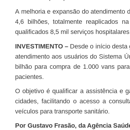
A melhoria e expansão do atendimento da população é resultado das ações adotadas nesta gestão, que gerou economia de R$
4,6 bilhões, totalmente reaplicados 
qualificados 8,5 mil serviços hospitalares
INVESTIMENTO –
Desde o início desta 
atendimento aos usuários do Sistema Ún
bilhão para compra de 1.000 vans para 
pacientes.
O objetivo é qualificar a assistência e garantir a locomoção de pacientes entre municípios e serviços de referência em outras
cidades, facilitando o acesso a consul
veículos para transporte sanitário.
Por Gustavo Frasão, da Agência Saúd