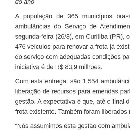
do ano
A população de 365 municípios brasileiros em 23 estados contará com novas
ambulâncias do Serviço de Atendime
segunda-feira (26/3), em Curitiba (PR), 
476 veículos para renovar a frota já exi
do serviço com adequadas condições par
iniciativa é de R$ 83,9 milhões.
Com esta entrega, são 1.554 ambulâncias doadas desde o início desta gestão. Outras 196 ambulâncias foram renovadas por
liberação de recursos para emendas par
gestão. A expectativa é que, até o fina
frota existente. Também foram liberados
“Nós assumimos esta gestão com ambulâncias muito velhas, mas com a economia que conseguimos fazer foi possível reinvestir