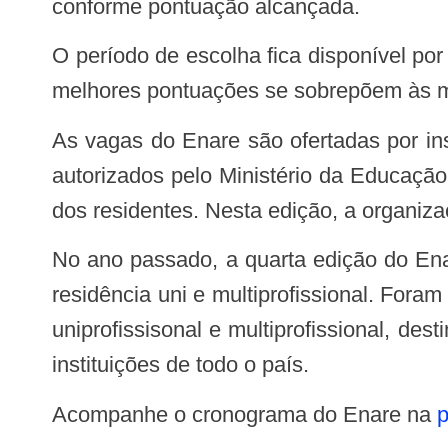
conforme pontuação alcançada.
O período de escolha fica disponível por um tempo determinado para que cada candidato registre o local de sua preferência. As
melhores pontuações se sobrepõem às me
As vagas do Enare são ofertadas por instituições públicas e privadas sem fins lucrativos, cujos programas de residência estão
autorizados pelo Ministério da Educaçã
dos residentes. Nesta edição, a organiz
No ano passado, a quarta edição do Enare registrou 68.300 inscritos, divididos em 36.555 para a área médica e 31.745 para a
residência uni e multiprofissional. For
uniprofissisonal e multiprofissional, d
instituições de todo o país.
Acompanhe o cronograma do Enare na
p