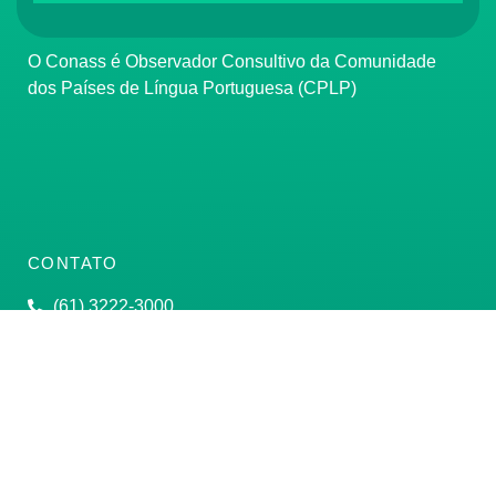
O Conass é Observador Consultivo da Comunidade
dos Países de Língua Portuguesa (CPLP)
CONTATO
(61) 3222-3000
Institucional:
conass@conass.org.br
Setor Comercial Sul, Quadra 9, Torre C, Sala 1105,
Edifício Parque Cidade Corporate Brasília/DF CEP:
70308-200