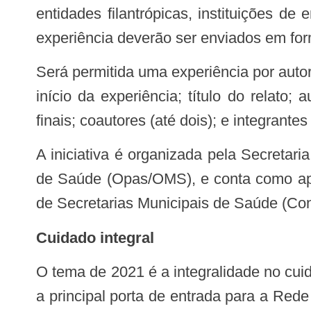
entidades filantrópicas, instituições 
experiência deverão ser enviados em for
Será permitida uma experiência por autor(a) com os seguintes campos preenchidos: linha temática; local da experiência; data de
início da experiência; título do relato; 
finais; coautores (até dois); e integrante
A iniciativa é organizada pela Secretaria de Atenção Primária à Saúde (Saps) em parceria com a Organização Pan-Americana
de Saúde (Opas/OMS), e conta como apo
de Secretarias Municipais de Saúde (Co
Cuidado integral
O tema de 2021 é a integralidade no cuidado, um dos princípios do Sistema Único de Saúde (SUS) e atributo essencial da APS,
a principal porta de entrada para a Re