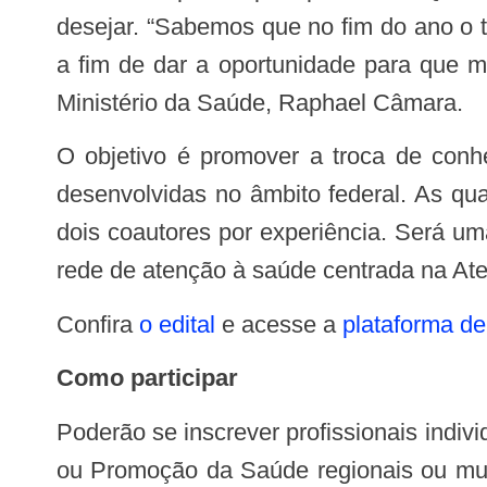
desejar. “Sabemos que no fim do ano o t
a fim de dar a oportunidade para que ma
Ministério da Saúde, Raphael Câmara.
O objetivo é promover a troca de conhecimento e usar os melhores exemplos como subsídio para a melhoria das políticas
desenvolvidas no âmbito federal. As qu
dois coautores por experiência. Será u
rede de atenção à saúde centrada na Ate
Confira
o edital
e acesse a
plataforma d
Como participar
Poderão se inscrever profissionais individuais do SUS, equipes de Saúde da Família, coordenações de Atenção Básica/Primária
ou Promoção da Saúde regionais ou muni