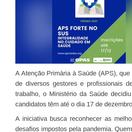
A Atenção Primária à Saúde (APS), que atende cerca de 17 milhões de pessoas por ano, conta com a criatividade e a inovação
de diversos gestores e profissionais
trabalho, o Ministério da Saúde decid
candidatos têm até o dia 17 de dezembro p
A iniciativa busca reconhecer as melhores experiências da assistência feita na APS em todo o País, levando em conta os
desafios impostos pela pandemia. Quem j