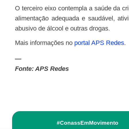
O terceiro eixo contempla a saúde da criança, dos adolescentes e jovens, da mulher, do homem e do idoso. E o último trata da
alimentação adequada e saudável, ativ
abusivo de álcool e outras drogas.
Mais informações no
portal APS Redes
.
—
Fonte: APS Redes
#ConassEmMovimento