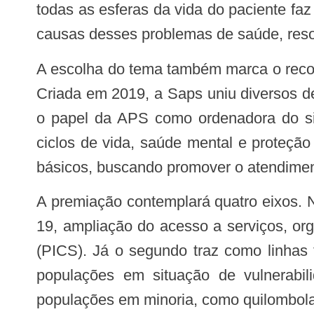
todas as esferas da vida do paciente f
causas desses problemas de saúde, resolv
A escolha do tema também marca o reconhecimento da Secretaria de Atenção Primária à Saúde (Saps) no Ministério da Saúde.
Criada em 2019, a Saps uniu diversos d
o papel da APS como ordenadora do si
ciclos de vida, saúde mental e proteçã
básicos, buscando promover o atendimen
A premiação contemplará quatro eixos. No primeiro, as experiências inscritas poderão abarcar ações de enfrentamento à covid-
19, ampliação do acesso a serviços, or
(PICS). Já o segundo traz como linhas
populações em situação de vulnerabil
populações em minoria, como quilombola