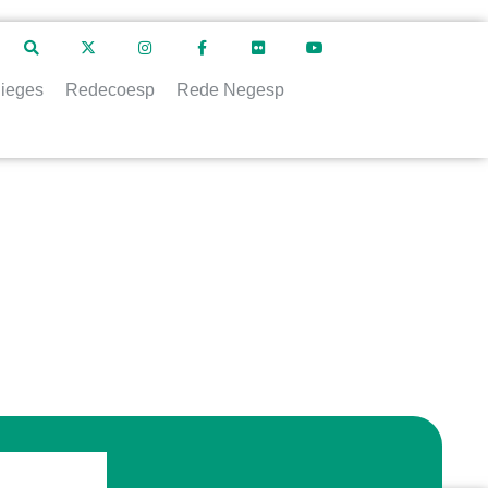
ieges
Redecoesp
Rede Negesp