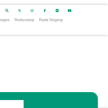
ieges
Redecoesp
Rede Negesp