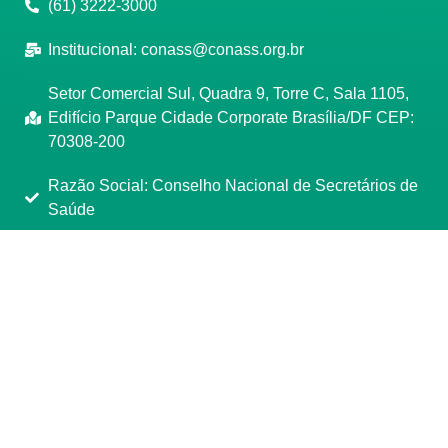
(61) 3222-3000
Institucional:
conass@conass.org.br
Setor Comercial Sul, Quadra 9, Torre C, Sala 1105,
Edifício Parque Cidade Corporate Brasília/DF CEP:
70308-200
Razão Social: Conselho Nacional de Secretários de
Saúde
CNPJ: 00.718.205/0001-07