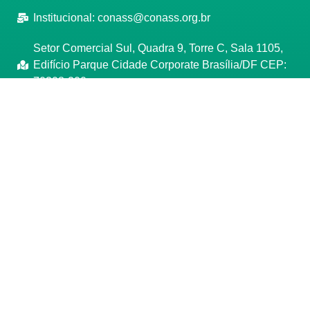
Institucional:
conass@conass.org.br
Setor Comercial Sul, Quadra 9, Torre C, Sala 1105,
Edifício Parque Cidade Corporate Brasília/DF CEP:
70308-200
Razão Social: Conselho Nacional de Secretários de
Saúde
CNPJ: 00.718.205/0001-07
Manage consent