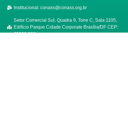
Institucional:
conass@conass.org.br
Setor Comercial Sul, Quadra 9, Torre C, Sala 1105,
Edifício Parque Cidade Corporate Brasília/DF CEP:
70308-200
Razão Social: Conselho Nacional de Secretários de
Saúde
CNPJ: 00.718.205/0001-07
Manage consent