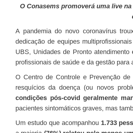
O Conasems promoverá uma live na próxima sexta-feira, 11 de junho, às 14:30h com três especialistas que farão uma
A pandemia do novo coronavírus trouxe não apenas o desafio de gerenciar quadros graves nos leitos de internação. A
dedicação de equipes multiprofissionai
UBS, Unidades de Pronto atendimento e
profissionais de saúde e da gestão para
O Centro de Controle e Prevenção de Doenças dos Estados Unidos (CDC) tem investigado mais a fundo um conjunto de
resquícios da doença (ou novos pro
condições pós-covid geralmente man
pacientes sintomáticos graves, mas tam
Um estudo que acompanhou
1.733 pes