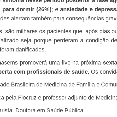
 sintoma nesse período posterior à fase a
s para dormir (26%)
; e
ansiedade e depress
dades alertam também para consequências grav
izado seja porque perderam a condição de d
foram danificados.
Conasems promoverá uma live na próxima
sexta
erta com profissionais de saúde
. Os convid
ade Brasileira de Medicina de Família e Comu
 pela Fiocruz e professor adjunto de Medici
tarista, Doutora em Saúde Pública