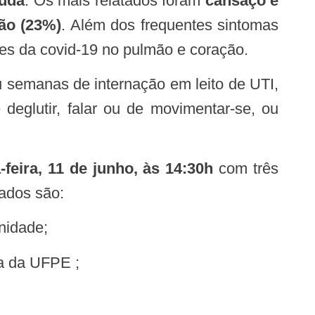
guda
. Os mais relatados foram
cansaço e
ão (23%)
. Além dos frequentes sintomas
es da covid-19 no pulmão e coração.
eglutir, falar ou de movimentar-se, ou
-feira, 11 de junho, às 14:30h
com três
ados são:
nidade;
na da UFPE ;