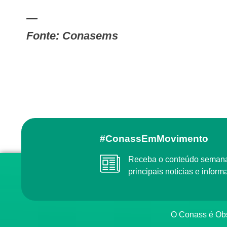
—
Fonte: Conasems
#ConassEmMovimento
Receba o conteúdo semanal do Conass com as
principais notícias e info
O Conass é O