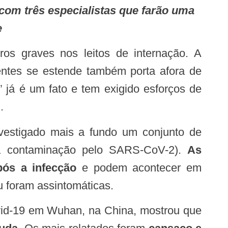
e
ientes se estende também porta afora de
” já é um fato e tem exigido esforços de
.
da contaminação pelo SARS-CoV-2).
As
pós a infecção
e podem acontecer em
 foram assintomáticas.
vid-19 em Wuhan, na China, mostrou que