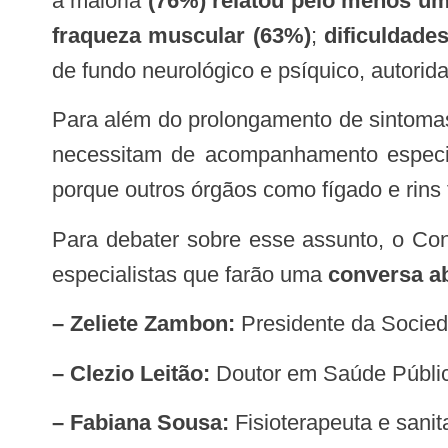
a maioria
(76%) relatou pelo menos um
fraqueza muscular (63%)
;
dificuldade
de fundo neurológico e psíquico, autori
Para além do prolongamento de sintomas, são milhares os pacientes que, após dias ou semanas de internação em leito de UTI,
necessitam de acompanhamento especial
porque outros órgãos como fígado e rins 
Para debater sobre esse assunto, o 
especialistas que farão uma
conversa ab
– Zeliete Zambon:
Presidente da Socied
– Clezio Leitão:
Doutor em Saúde Pública
– Fabiana Sousa:
Fisioterapeuta e sani