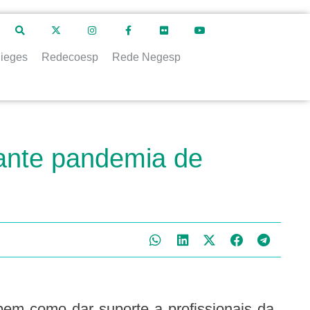
ieges
Redecoesp
Rede Negesp
rante pandemia de