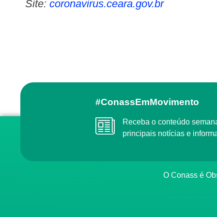
Site:
coronavirus.ceara.gov.br
#ConassEmMovimento
Receba o conteúdo semanal do Conass com as
principais notícias e info
O Conass é O