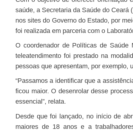
saúde, a Secretaria da Saúde do Ceará (S
nos sites do Governo do Estado, por mei
foi realizada em parceria com o Laboratór
O coordenador de Políticas de Saúde Mental, Álcool e outras Drogas da Sesa, Adriano de Souza, conta que o serviço de
teleatendimento foi prestado na modali
pessoas que apresentam, por exemplo, u
“Passamos a identificar que a assistência precisou ser por meio de teleatendimento, pois a procura da população pelo programa
ficou maior. O desenrolar desse proces
essencial”, relata.
Desde que foi lançado, no início de abril, o Plantão Coronavírus oferece atendimento com foco em saúde mental a pessoas
maiores de 18 anos e a trabalhadores 