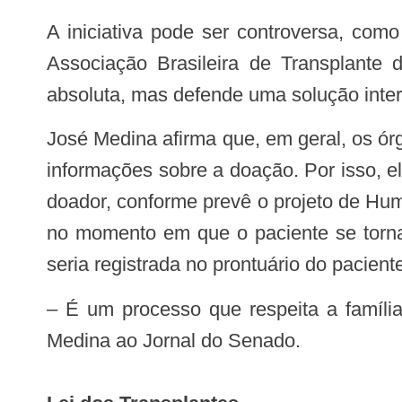
A iniciativa pode ser controversa, como demonstra matéria publicada em dezembro pelo Jornal do Senado. O presidente da
Associação Brasileira de Transplante
absoluta, mas defende uma solução inter
José Medina afirma que, em geral, os órgãos públicos que emitem documentos de identidade não estão preparados para prestar
informações sobre a doação. Por isso, e
doador, conforme prevê o projeto de Hum
no momento em que o paciente se torna 
seria registrada no prontuário do pacient
– É um processo que respeita a família e garante que ninguém terá os órgãos retirados sem de fato ter morrido – declarou
Medina ao Jornal do Senado.