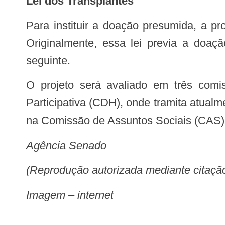
Lei dos Transplantes
Para instituir a doação presumida, a proposta de Humberto Costa altera o artigo 4º da Lei dos Transplantes, que é de 1997.
Originalmente, essa lei previa a doa
seguinte.
O projeto será avaliado em três comissões do Senado: primeiramente, na Comissão de Direitos Humanos e Legislação
Participativa (CDH), onde tramita atualm
na Comissão de Assuntos Sociais (CAS).
Agência Senado
(Reprodução autorizada mediante citaç
Imagem – internet