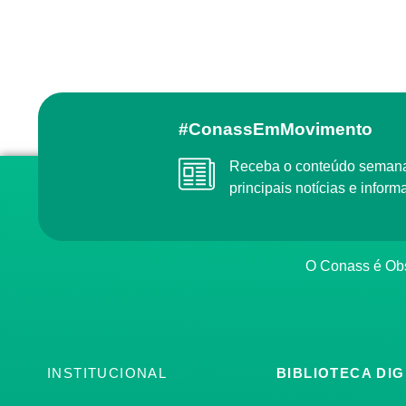
#ConassEmMovimento
Receba o conteúdo semanal do Conass com as
principais notícias e info
O Conass é O
INSTITUCIONAL
BIBLIOTECA DIG