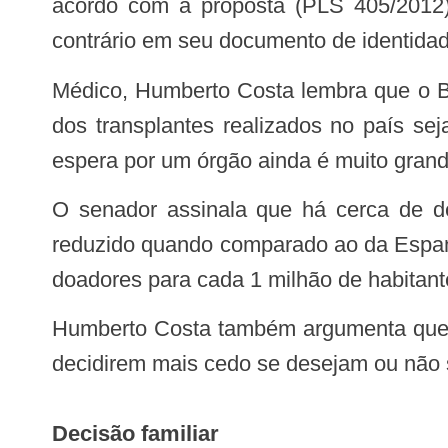
acordo com a proposta (PLS 405/2012),
contrário em seu documento de identidad
Médico, Humberto Costa lembra que o Brasil possui o maior programa público de transplantes do mundo – estima-se que 95%
dos transplantes realizados no país se
espera por um órgão ainda é muito grand
O senador assinala que há cerca de dez doadores para cada 1 milhão de habitantes no Brasil, número que ele considera
reduzido quando comparado ao da Espanh
doadores para cada 1 milhão de habitant
Humberto Costa também argumenta que a doação presumida vai estimular a discussão sobre o tema, pois induz as pessoas a
decidirem mais cedo se desejam ou não 
Decisão familiar