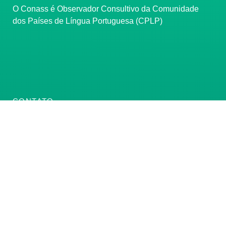
O Conass é Observador Consultivo da Comunidade
dos Países de Língua Portuguesa (CPLP)
CONTATO
(61) 3222-3000
Institucional:
conass@conass.org.br
Setor Comercial Sul, Quadra 9, Torre C, Sala 1105,
Edifício Parque Cidade Corporate Brasília/DF CEP:
70308-200
Razão Social: Conselho Nacional de Secretários de
Saúde