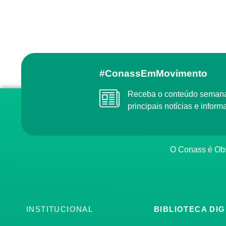
#ConassEmMovimento
Receba o conteúdo semanal do Conass com as
principais notícias e info
O Conass é O
INSTITUCIONAL
BIBLIOTECA DIG