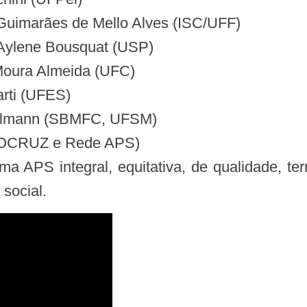
a Guimarães de Mello Alves (ISC/UFF)
Aylene Bousquat (USP)
Moura Almeida (UFC)
rti (UFES)
zelmann (SBMFC, UFSM)
FIOCRUZ e Rede APS)
PS integral, equitativa, de qualidade, terri
social.