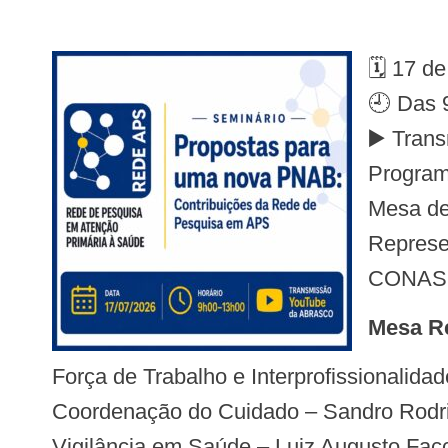
🗓️ 17 d
🕘 Das 
▶️ Tran
Progra
Mesa de
Repres
CONAS
Mesa 
Força de Trabalho e Interprofissionalid
Coordenação do Cuidado – Sandro Rodr
Vigilância em Saúde – Luiz Augusto Facc