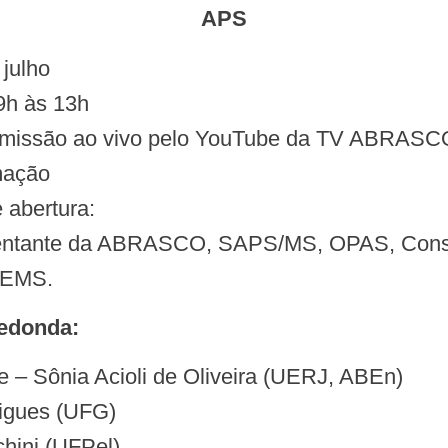
APS
e julho
9h às 13h
smissão ao vivo pelo YouTube da TV ABRASC
mação
 abertura:
entante da ABRASCO, SAPS/MS, OPAS, Cons
EMS.
Redonda:
ade – Sônia Acioli de Oliveira (UERJ, ABEn)
igues (UFG)
hini (UFPel)