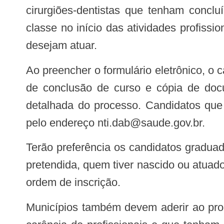
cirurgiões-dentistas que tenham conclu
classe no início das atividades profiss
desejam atuar.
Ao preencher o formulário eletrônico, o candidato deverá anexar arquivo contendo cópia do diploma de graduação ou certificado
de conclusão de curso e cópia de doc
detalhada do processo. Candidatos que 
pelo endereço
nti.dab@saude.gov.br
.
Terão preferência os candidatos graduados na instituição de ensino superior que for entidade supervisora do município da vaga
pretendida, quem tiver nascido ou atua
ordem de inscrição.
Municípios também devem aderir ao programa – Os médicos, enfermeiros e cirurgiões-dentistas vão atuar em municípios com