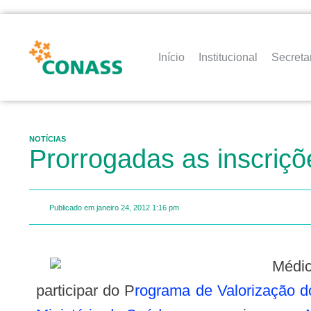
Início
Institucional
Secreta
NOTÍCIAS
Prorrogadas as inscriç
Publicado em
janeiro 24, 2012
1:16 pm
Médicos, enfermeiros e cirurgiões-dentistas de todo país estão sendo convocados a
participar do P
rograma de Valorização d