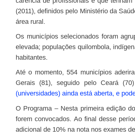
carência de profissionais e que tenham 
(2011), definidos pelo Ministério da Sa
área rural.
Os municípios selecionados foram agrupados de acordo com os seguintes perfis: população rural e pobreza intermediária ou
elevada; populações quilombola, indígen
habitantes.
Até o momento, 554 municípios aderiram ao programa, sendo que o estado com a maior quantidade de adesões foi Minas
Gerais (81), seguido pelo Ceará (7
(universidades) ainda está aberta, e pode 
O Programa – Nesta primeira edição do Provab será firmado contrato de um ano com os profissionais que se inscreverem e
forem convocados. Ao final desse perí
adicional de 10% na nota nos exames de 