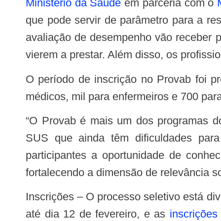
Ministério da Saúde
em parceria com o
que pode servir de parâmetro para a re
avaliação de desempenho vão receber p
vierem a prestar. Além disso, os profis
O período de inscrição no Provab foi prorrogado até o próximo dia 12 de fevereiro. Estão sendo oferecidas 2 mil vagas para
médicos, mil para enfermeiros e 700 para
“O Provab é mais um dos programas do Ministério da Saúde que visa ampliar a assistência, principalmente aos usuários do
SUS que ainda têm dificuldades para 
participantes a oportunidade de conhec
fortalecendo a dimensão de relevância so
Inscrições – O processo seletivo está dividido em duas fases: a fase de habilitação e a fase de seleção. A fase de habilitação vai
até dia 12 de fevereiro, e as
inscrições