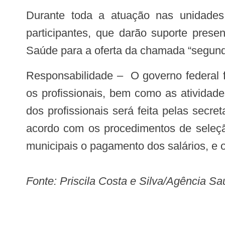
Durante toda a atuação nas unidades de saúde, os profissionais serão tutoriados pelas instituições de ensino superior
participantes, que darão suporte prese
Saúde para a oferta da chamada “segunda
Responsabilidade – O governo federal financiará a operação dos Núcleos de Telessaúde das unidades onde estarão atuando
os profissionais, bem como as atividad
dos profissionais será feita pelas secr
acordo com os procedimentos de seleçã
municipais o pagamento dos salários, e 
Fonte: Priscila Costa e Silva/Agência S