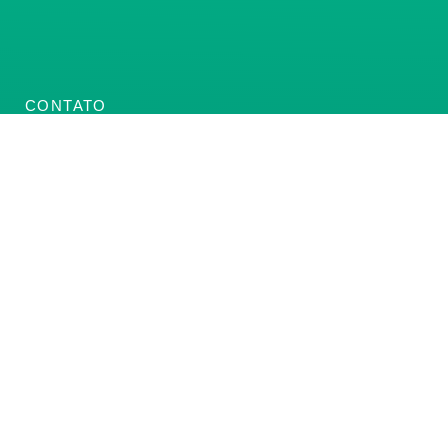
CONTATO
(61) 3222-3000
Institucional:
conass@conass.org.br
Setor Comercial Sul, Quadra 9, Torre C, Sala 1105,
Edifício Parque Cidade Corporate Brasília/DF CEP:
70308-200
Razão Social: Conselho Nacional de Secretários de
Saúde
CNPJ: 00.718.205/0001-07