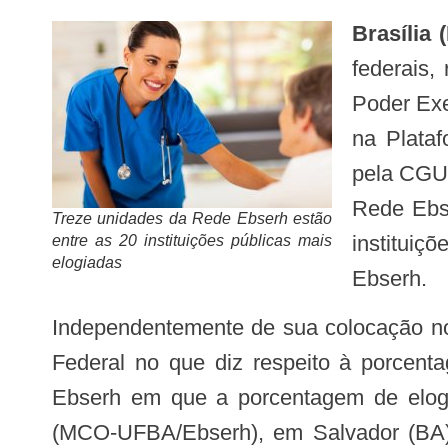
Brasília
federais,
Poder Exe
na Plata
pela CGU,
Rede Ebse
Treze unidades da Rede Ebserh estão
institui
entre as 20 instituições públicas mais
elogiadas
Ebserh.
Independentemente de sua colocação no ranking, todos os hospitais vinculados estão dentro ou acima da média do Executivo
Federal no que diz respeito à porcent
Ebserh em que a porcentagem de elogi
(MCO-UFBA/Ebserh), em Salvador (BA), 