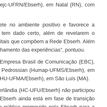
Mejc-UFRN/Ebserh), em Natal (RN), com
 tem dado certo, além de revelarem o
spitais que compõem a Rede Ebserh. Além
lhamento das experiências”, pontuou.
ida Pedrossian (Humap-UFMS/Ebserh), em
 (HU-UFMA/Ebserh), em São Luís (MA).
Ebserh ainda está em fase de transição
so público promovido pela Ebserh para a