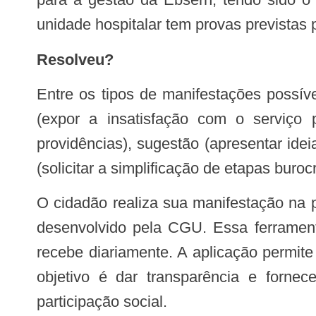
unidade hospitalar tem provas previstas p
Resolveu?
Entre os tipos de manifestações possíveis no Fala.BR estão denúncia (comunicar a ocorrência de um ato ilícito), reclamação
(expor a insatisfação com o serviço públ
providências), sugestão (apresentar idei
(solicitar a simplificação de etapas buro
O cidadão realiza sua manifestação na
desenvolvido pela CGU. Essa ferrament
recebe diariamente. A aplicação permite
objetivo é dar transparência e forne
participação social.