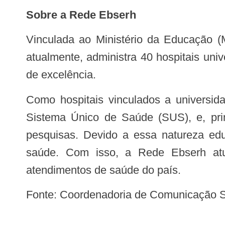
Sobre a Rede Ebserh
Vinculada ao Ministério da Educação (MEC), a Empresa Brasileira de Serviços Hospitalares (Ebserh) foi criada em 2011 e,
atualmente, administra 40 hospitais uni
de excelência.
Como hospitais vinculados a universidades federais, essas unidades têm características específicas: atendem pacientes do
Sistema Único de Saúde (SUS), e, pri
pesquisas. Devido a essa natureza educ
saúde. Com isso, a Rede Ebserh atu
atendimentos de saúde do país.
Fonte: Coordenadoria de Comunicação S