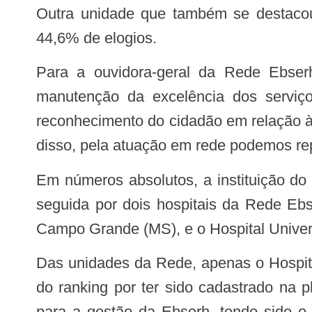
Outra unidade que também se destacou
44,6% de elogios.
Para a ouvidora-geral da Rede Ebserh, Savana Dantas, a prática de elogiar reflete no ambiente positivo e favorece a
manutenção da excelência dos serviç
reconhecimento do cidadão em relação à
disso, pela atuação em rede podemos rep
Em números absolutos, a instituição do Governo Federal mais elogiada do país foi a Empresa Brasil de Comunicação (EBC),
seguida por dois hospitais da Rede Eb
Campo Grande (MS), e o Hospital Univer
Das unidades da Rede, apenas o Hospital de Clínicas da Universidade Federal de Uberlândia (HC-UFU/Ebserh) não participou
do ranking por ter sido cadastrado na
para a gestão da Ebserh, tendo sido o 