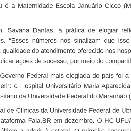
 é a Maternidade Escola Januário Cicco (
os. “Esses números nos sinalizam que isso
 qualidade do atendimento oferecido nos ho
licar ações de sucesso, por meio do comparti
serh: o Hospital Universitário Maria Aparec
sitário da Universidade Federal do Maranhão
 plataforma Fala.BR em dezembro. O HC-UFU/
último a aderir à estatal. O primeiro concur