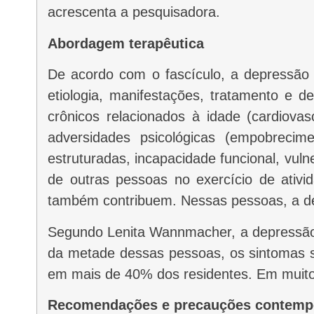
acrescenta a pesquisadora.
Abordagem terapêutica
De acordo com o fascículo, a depressão maior em idosos pode diferir da que se apresenta em adultos mais jovens, em termos de
etiologia, manifestações, tratamento e 
crônicos relacionados à idade (cardiova
adversidades psicológicas (empobrecime
estruturadas, incapacidade funcional, vuln
de outras pessoas no exercício de ativida
também contribuem. Nessas pessoas, a dep
Segundo Lenita Wannmacher, a depressão que necessita intervenção é encontrada em 10% das pessoas acima de 60 anos. “Em mais
da metade dessas pessoas, os sintomas sã
em mais de 40% dos residentes. Em muito
Recomendações e precauções contemp