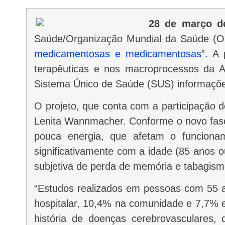
28 de março d
Saúde/Organização Mundial da Saúde (OP
medicamentosas e medicamentosas
”. A
terapêuticas e nos macroprocessos da As
Sistema Único de Saúde (SUS) informações 
O projeto, que conta com a participação de renomados profissionais, é coordenado pela OPAS/OMS em conjunto com a pesquisadora
Lenita Wannmacher. Conforme o novo fascícu
pouca energia, que afetam o funciona
significativamente com a idade (85 anos o
subjetiva de perda de memória e tabagism
“Estudos realizados em pessoas com 55 anos ou mais mostraram que, em média, a prevalência de depressão é de 14,4% no âmbito
hospitalar, 10,4% na comunidade e 7,7% e
história de doenças cerebrovasculares, d