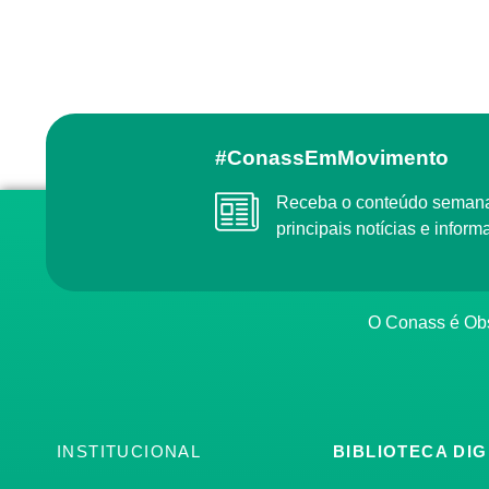
#ConassEmMovimento
Receba o conteúdo semanal do Conass com as
principais notícias e info
O Conass é O
INSTITUCIONAL
BIBLIOTECA DIG