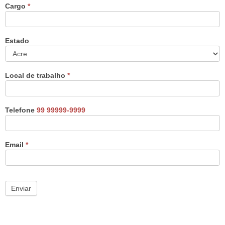
este
Cargo
*
CTQCSP
campo
em
branco.
Estado
Local de trabalho
*
Telefone
99 99999-9999
Email
*
Enviar