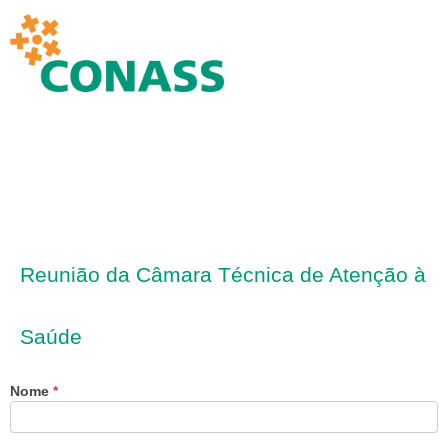
Reunião da Câmara Técnica de Atenção à
Saúde
Nome
Se você
*
1ª
é
Reunião
humano,
deixe
da