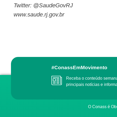
Twitter: @SaudeGovRJ
www.saude.rj.gov.br
#ConassEmMovimento
Receba o conteúdo semanal do Conass com as
principais notícias e info
O Conass é O