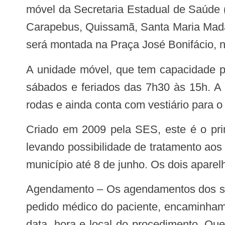
móvel da Secretaria Estadual de Saúde 
Carapebus, Quissamã, Santa Maria Madal
será montada na Praça José Bonifácio, 
A unidade móvel, que tem capacidade para realizar 70 exames por dia, funcionará de segunda a sexta, das 8h às 19h, e aos
sábados e feriados das 7h30 às 15h. A 
rodas e ainda conta com vestiário para o
Criado em 2009 pela SES, este é o primeiro serviço itinerante de diagnóstico por imagem do país a percorrer os municípios
levando possibilidade de tratamento ao
município até 8 de junho. Os dois aparel
Agendamento – Os agendamentos dos serviços de tomografia são feitos pelas secretarias municipais de Saúde, que recebem o
pedido médico do paciente, encaminham
data, hora e local do procedimento. Que