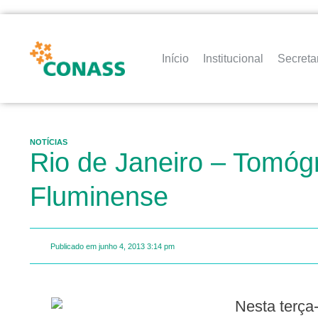
Início
Institucional
Secreta
NOTÍCIAS
Rio de Janeiro – Tomógr
Fluminense
Publicado em
junho 4, 2013
3:14 pm
Nesta terça-feira (04/06) o município de Conceição de Macabu recebe pela terceira vez o tomógrafo