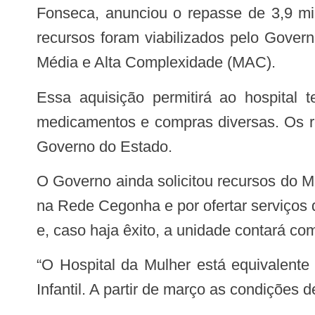
Fonseca, anunciou o repasse de 3,9 mil
recursos foram viabilizados pelo Gover
Média e Alta Complexidade (MAC).
Essa aquisição permitirá ao hospital ter independência financeira para serviços de manutenção, reparação, aquisição de
medicamentos e compras diversas. Os r
Governo do Estado.
O Governo ainda solicitou recursos do MS no valor de R$ 4 milhões a mais para o Hospital em função da unidade estar inserida
na Rede Cegonha e por ofertar serviços de
e, caso haja êxito, a unidade contará com
“O Hospital da Mulher está equivalente ao hospital Santa Catarina para o Estado, no que diz respeito a assistência Materno
Infantil. A partir de março as condições d