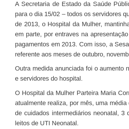
A Secretaria de Estado da Saúde Pública (Sesap) garantiu também que após a abertura do Orçamento do Estado – prevista
para o dia 15/02 – todos os servidores 
de 2013, o Hospital da Mulher, mantinha
em parte, por entraves na apresentação 
pagamentos em 2013. Com isso, a Sesap,
referente aos meses de outubro, novembr
Outra medida anunciada foi o aumento na segurança privada na unidade, garantindo mais tranquilidade para os frequentadores
e servidores do hospital.
O Hospital da Mulher Parteira Maria Correia é referência em gestação de alto risco na Região Oeste do Rio Grande do Norte e
atualmente realiza, por mês, uma média 
de cuidados intermediários neonatal, 3 d
leitos de UTI Neonatal.