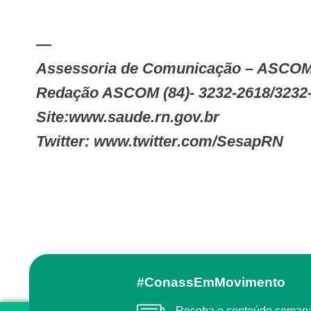
—
Assessoria de Comunicação – ASCO
Redação ASCOM (84)- 3232-2618/3232
Site:www.saude.rn.gov.br
Twitter: www.twitter.com/SesapRN
#ConassEmMovimento
Receba o conteúdo semanal do Conass com as