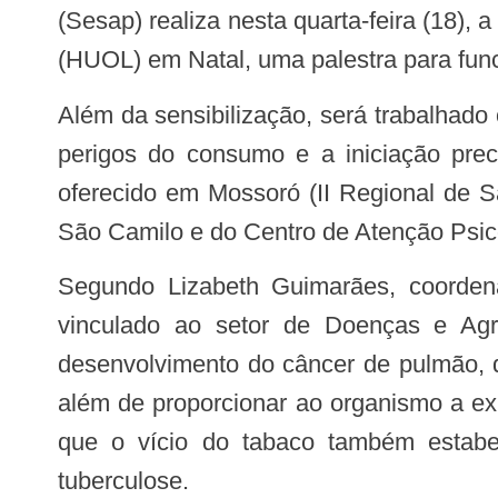
(Sesap) realiza nesta quarta-feira (18), 
(HUOL) em Natal, uma palestra para func
Além da sensibilização, será trabalhado o material educativo da campanha nacional do Ministério da Saúde que alerta sobre os
perigos do consumo e a iniciação pre
oferecido em Mossoró (II Regional de S
São Camilo e do Centro de Atenção Psic
Segundo Lizabeth Guimarães, coordenadora do Programa Estadual de Controle do Tabagismo no Rio Grande do Norte,
vinculado ao setor de Doenças e Agr
desenvolvimento do câncer de pulmão, d
além de proporcionar ao organismo a ex
que o vício do tabaco também estabel
tuberculose.