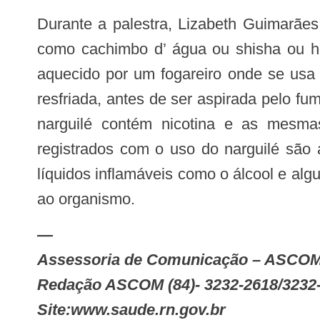
Durante a palestra, Lizabeth Guimarães ainda aproveita para alertar sobre os perigos do uso do narguilé, conhecido também
como cachimbo d’ água ou shisha ou ho
aquecido por um fogareiro onde se usa 
resfriada, antes de ser aspirada pelo f
narguilé contém nicotina e as mesmas
registrados com o uso do narguilé são 
líquidos inflamáveis como o álcool e a
ao organismo.
—
Assessoria de Comunicação – ASCO
Redação ASCOM (84)- 3232-2618/3232
Site:www.saude.rn.gov.br