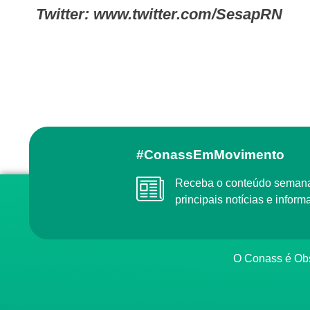
Twitter: www.twitter.com/SesapRN
#ConassEmMovimento
Receba o conteúdo semanal do Conass com as
principais notícias e info
O Conass é O