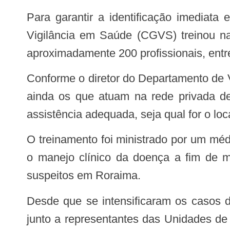
Para garantir a identificação imediata e proporcionar o tratamento precoce da febre Chikungunya, a Coordenação-Geral de
Vigilância em Saúde (CGVS) treinou na
aproximadamente 200 profissionais, entr
Conforme o diretor do Departamento de Vigilância Epidemiológica (DVE), Joel Lima, profissionais do estado e dos municípios, e
ainda os que atuam na rede privada de
assistência adequada, seja qual for o lo
O treinamento foi ministrado por um médico infectologista do Ministério da Saúde. O infectologista concedeu informações sobre
o manejo clínico da doença a fim de m
suspeitos em Roraima.
Desde que se intensificaram os casos de febre chik na Venezuela, na fronteira com Roraima, tem havido uma sensibilização
junto a representantes das Unidades de