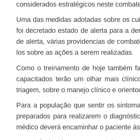
considerados estratégicos neste combate
Uma das medidas adotadas sobre os cuidados para garantir que a epidemia do país vizinho não chegue ao Brasil por Roraima,
foi decretado estado de alerta para a 
de alerta, várias providencias de combat
los sobre as ações a serem realizadas.
Como o treinamento de hoje também faz parte das ações de controle da febre, o diretor ressalta que agora os profissionais
capacitados terão um olhar mais clínic
triagem, sobre o manejo clínico e orient
Para a população que sentir os sintomas de dengue ou da febre chikungunya, Lima orienta que os Centros de Saúde estão
preparados para realizarem o diagnósti
médico deverá encaminhar o paciente às 