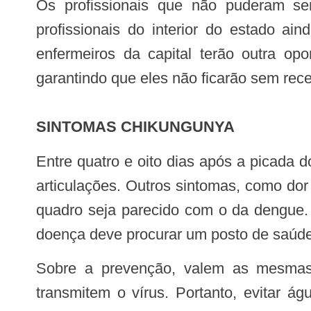
Os profissionais que não puderam ser capacitados hoje, haverá um segundo treinamento previsto para este mês. “Os
profissionais do interior do estado a
enfermeiros da capital terão outra op
garantindo que eles não ficarão sem rece
SINTOMAS CHIKUNGUNYA
Entre quatro e oito dias após a picada do mosquito infectado, o paciente apresenta febre repentina acompanhada de dores nas
articulações. Outros sintomas, como do
quadro seja parecido com o da dengue. A
doença deve procurar um posto de saúde
Sobre a prevenção, valem as mesmas regras aplicadas à dengue: ela é feita por meio do controle dos mosquitos que
transmitem o vírus. Portanto, evitar á