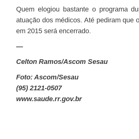
Quem elogiou bastante o programa durante o Seminário em Roraima, foram as lideranças indígenas. “Todos elogiaram a
atuação dos médicos. Até pediram que o
em 2015 será encerrado.
—
Celton Ramos/Ascom Sesau
Foto: Ascom/Sesau
(95) 2121-0507
www.saude.rr.gov.br