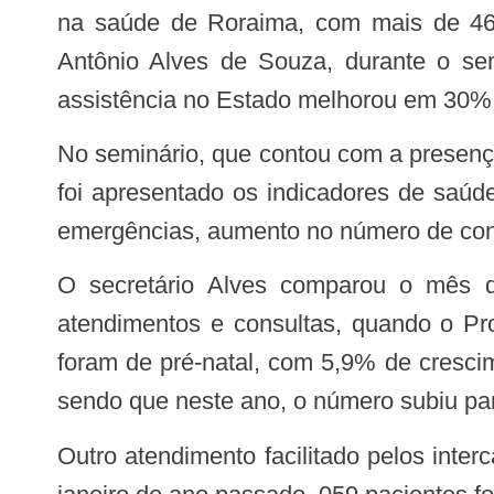
na saúde de Roraima, com mais de 469
Antônio Alves de Souza, durante o se
assistência no Estado melhorou em 30%
No seminário, que contou com a presença de 170 profissionais, entre técnicos, gestores e interlocutores do Ministério da Saúde,
foi apresentado os indicadores de saúd
emergências, aumento no número de cons
O secretário Alves comparou o mês de janeiro deste ano, com o mesmo período de 2013, em relação ao número de
atendimentos e consultas, quando o Pr
foram de pré-natal, com 5,9% de cresci
sendo que neste ano, o número subiu pa
Outro atendimento facilitado pelos intercambistas foi o de hipertensão arterial. Ocorreu um crescimento de 8,7%. Enquanto em