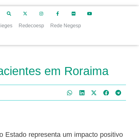
ieges
Redecoesp
Rede Negesp
acientes em Roraima