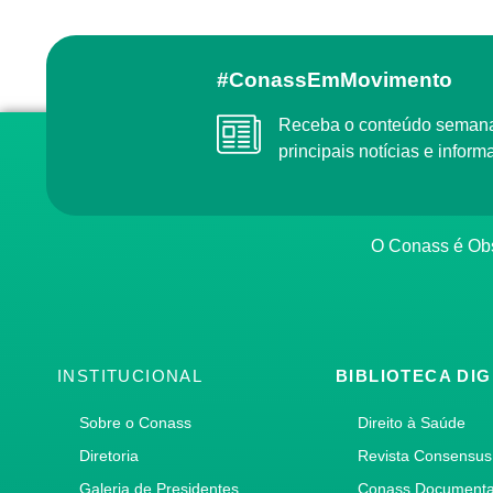
#ConassEmMovimento
Receba o conteúdo semanal do Conass com as
principais notícias e info
O Conass é O
INSTITUCIONAL
BIBLIOTECA DIG
Sobre o Conass
Direito à Saúde
Diretoria
Revista Consensus
Galeria de Presidentes
Conass Document