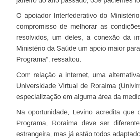
janeiro do ano passado, 059 pacientes fo
O apoiador Interfederativo do Ministério da Saúde em Roraima, Namis Levino, mencionou que o seminário encerrou com o
compromisso de melhorar as condições 
resolvidos, um deles, a conexão da in
Ministério da Saúde um apoio maior para 
Programa”, ressaltou.
Com relação a internet, uma alternativa que poderá ser firmada é entre a Secretaria de Estado da Saúde com a Fundação
Universidade Virtual de Roraima (Univir
especialização em alguma área da medic
Na oportunidade, Levino acredita que da mesma forma que houve um índice de aprovação de 74,8% dos brasileiros pelo
Programa, Roraima deve ser diferen
estrangeira, mas já estão todos adaptad