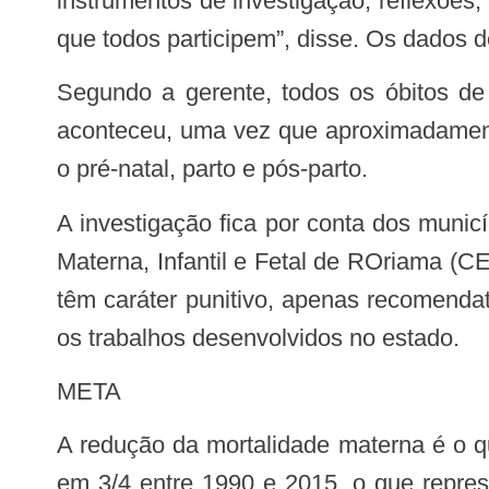
instrumentos de investigação, reflexões
que todos participem”, disse. Os dados 
Segundo a gerente, todos os óbitos de mulheres em idade fértil, infantis e fetais têm de ser investigados para saber o que
aconteceu, uma vez que aproximadamente
o pré-natal, parto e pós-parto.
A investigação fica por conta dos municípios (por meio das Comissões/comitês municipais). O Comitê Estadual de Mortalidade
Materna, Infantil e Fetal de ROriama (
têm caráter punitivo, apenas recomendat
os trabalhos desenvolvidos no estado.
META
A redução da mortalidade materna é o quinto Objetivo de Desenvolvimento do Milênio (ODM). A meta de sua redução consiste
em 3/4 entre 1990 e 2015, o que represe