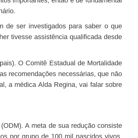
ntos importantes, então é de fundamental
ário.
r tivesse assistência qualificada desde
e as recomendações necessárias, que não
l, a médica Alda Regina, vai falar sobre
nos por grupo de 100 mil nascidos vivos.