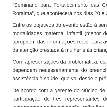
“Seminário para Fortalecimento das C
Roraima”, que acontecerá nos dias 20 e 2
Entre os objetivos do evento estão à sensibilização de gestores, profissionais de saúde e sociedade para ações de redução das
mortalidades materna, infantil (menor 
apropriem das informações reais, para a
da atenção prestada à mulher e às crian
Com apresentações da problemática, espera-se melhorar também a qualidade dos dados, da análise e das recomendações, que
dependem necessariamente do preenchi
assistência à saúde, que vai desde o pré-n
De acordo com a gerente do Núcleo de Ações Programáticas de Saúde da Criança, Valentina Vieira, a organização solicitou a
participação de três representantes 