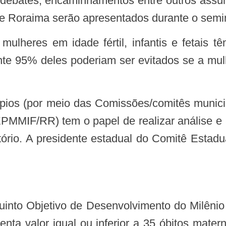
, debates, encaminhamentos entre outros assu
de Roraima serão apresentados durante o semin
 95% deles poderiam ser evitados se a mulhe
CEPMMIF/RR) tem o papel de realizar análise 
ório. A presidente estadual do Comitê Estadua
nta valor igual ou inferior a 35 óbitos mater