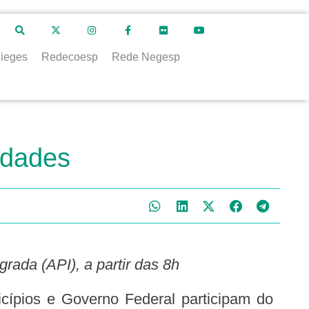
ieges
Redecoesp
Rede Negesp
idades
grada (API), a partir das 8h