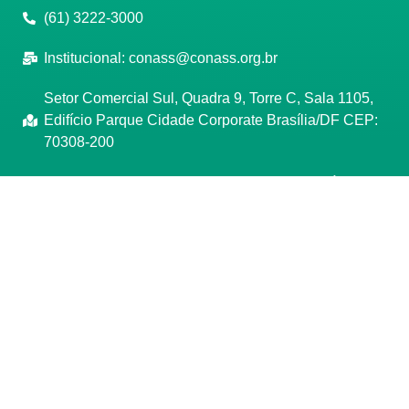
(61) 3222-3000
Institucional:
conass@conass.org.br
Setor Comercial Sul, Quadra 9, Torre C, Sala 1105,
Edifício Parque Cidade Corporate Brasília/DF CEP:
70308-200
Razão Social: Conselho Nacional de Secretários de
Saúde
CNPJ: 00.718.205/0001-07