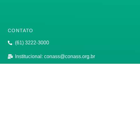
CONTATO
(61) 3222-3000
Institucional:
conass@conass.org.br
Setor Comercial Sul, Quadra 9, Torre C, Sala 1105,
Edifício Parque Cidade Corporate Brasília/DF CEP:
70308-200
Razão Social: Conselho Nacional de Secretários de
Saúde
CNPJ: 00.718.205/0001-07