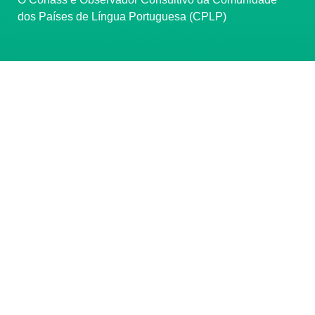
dos Países de Língua Portuguesa (CPLP)
CONTATO
(61) 3222-3000
Institucional:
conass@conass.org.br
Setor Comercial Sul, Quadra 9, Torre C, Sala 1105,
Edifício Parque Cidade Corporate Brasília/DF CEP:
70308-200
Razão Social: Conselho Nacional de Secretários de
Saúde