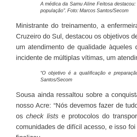
A médica da Samu Aline Feitosa destacou: 
população”. Foto: Marcos Santos/Secom
Ministrante do treinamento, a enfermeira emergencista Solange Sousa, uma das pioneiras na instalação da Base Samu em
Cruzeiro do Sul, destacou os objetivos 
um atendimento de qualidade àqueles q
incidente de múltiplas vítimas, um ate
“O objetivo é a qualificação e preparaç
Santos/Secom
Sousa ainda ressaltou sobre a conquista da Base Ciopaer e do transporte aeromédico que atua no salvamento de vidas em
nosso Acre: “Nós devemos fazer de tudo
os
check lists
e protocolos do transpo
comunidades de difícil acesso, e isso f