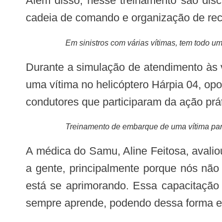
Além disso, nesse treinamento são discutidas habilidades de triagem de pacientes, estabilização inicial de pacientes críticos,
cadeia de comando e organização de recur
Em sinistros com várias vítimas, tem todo u
Durante a simulação de atendimento às vítimas de acidentes, foi realizado também um treinamento de remoção e embarque de
uma vítima no helicóptero Hárpia 04, o
condutores que participaram da ação prát
Treinamento de embarque de uma vítima pa
A médica do Samu, Aline Feitosa, avaliou a iniciativa dessa capacitação para os profissionais do Juruá: “É bem importante para
a gente, principalmente porque nós não
está se aprimorando. Essa capacitação 
sempre aprende, podendo dessa forma es