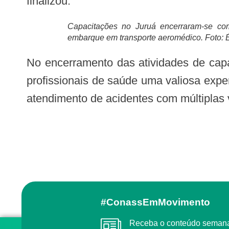
finalizou.
Capacitações no Juruá encerraram-se co
embarque em transporte aeromédico. Foto
No encerramento das atividades de capacitações no Juruá, o Núcleo de Educação Permanente (NEP) do Samu ofereceu aos
profissionais de saúde uma valiosa expe
atendimento de acidentes com múltiplas ví
#ConassEmMovimento
Receba o conteúdo semanal do Conass com as