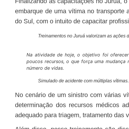
Finalizando as capacitações no Juruá, o Samu realizou neste sábado, 23, uma simulação de acidente com múltiplas vítimas e o
embarque de uma vítima no transporte a
do Sul, com o intuito de capacitar prof
Treinamentos no Juruá valorizam as ações 
Na atividade de hoje, o objetivo foi oferece
poucos recursos, o que força uma mudança no
número de vidas.
Simulado de acidente com múltiplas vítima
No cenário de um sinistro com várias 
determinação dos recursos médicos adic
adequado para triagem, tratamento das v