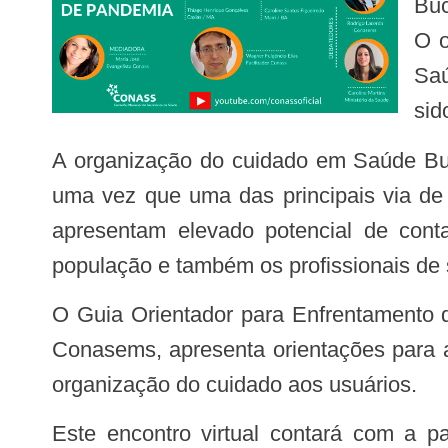
Buc
O o
Saú
sid
A organização do cuidado em Saúde Bucal, em todos os níveis de atenção, também é profundamente afetada nesse cenário,
uma vez que uma das principais via de 
apresentam elevado potencial de conta
população e também os profissionais de
O Guia Orientador para Enfrentamento da Covid-19 na Rede de Atenção à Saúde, elaborado conjuntamente pelo Conass e o
Conasems, apresenta orientações para a
organização do cuidado aos usuários.
Este encontro virtual contará com a participação do coordenador de Saúde Bucal de Caxias, Maranhão, Thiago Henrique