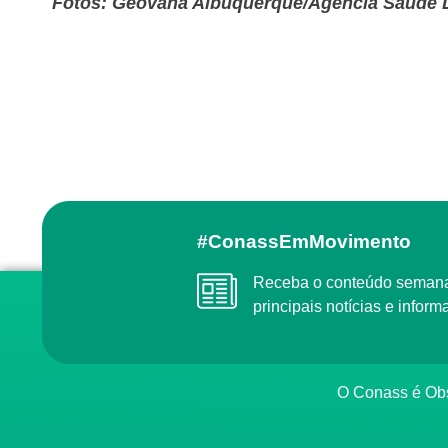
Fotos: Geovana Albuquerque/Agência Saúde 
#ConassEmMovimento
Receba o conteúdo semanal do Conass com as
principais notícias e info
O Conass é O