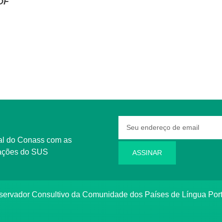
DF
rmações do SUS
ASSINAR
bservador Consultivo da Comunidade dos Países de Língua Po