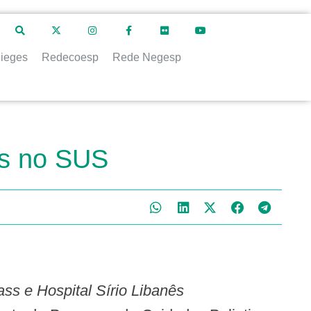
ieges
Redecoesp
Rede Negesp
os no SUS
ass e Hospital Sírio Libanês