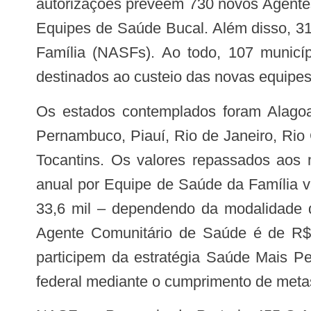
autorizações prevêem 730 novos Agente
Equipes de Saúde Bucal. Além disso, 31
Família (NASFs). Ao todo, 107 municíp
destinados ao custeio das novas equipes 
Os estados contemplados foram Alagoas, Bahia, Ceará, Goiás, Minas Gerais, Mato grosso do Sul, Pará, Paraíba, Paraná,
Pernambuco, Piauí, Rio de Janeiro, Rio
Tocantins. Os valores repassados aos 
anual por Equipe de Saúde da Família v
33,6 mil – dependendo da modalidade de
Agente Comunitário de Saúde é de R$ 
participem da estratégia Saúde Mais Pe
federal mediante o cumprimento de meta