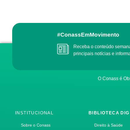
#ConassEmMovimento
Receba o conteúdo semanal do Conass com as
principais notícias e info
O Conass é O
INSTITUCIONAL
BIBLIOTECA DIG
Sobre o Conass
Direito à Saúde