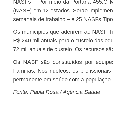
NASFs – Por meio da Portaria 455,O Ministério da Saúde também credenciou novos Núcleos de Apoio à Saúde da Família
(NASF) em 12 estados. Serão implementa
semanais de trabalho – e 25 NASFs Tipo
Os municípios que aderirem ao NASF Tipo I recebem, do Ministério da Saúde, R$ 20 mil para a implantação do núcleo e mais
R$ 240 mil anuais para o custeio das e
72 mil anuais de custeio. Os recursos s
Os NASF são constituídos por equipes multiprofissionais que trabalham afinadas e vinculadas às Equipes de Saúde da
Famílias. Nos núcleos, os profissiona
permanente em saúde com a população.
Fonte: Paula Rosa / Agência Saúde