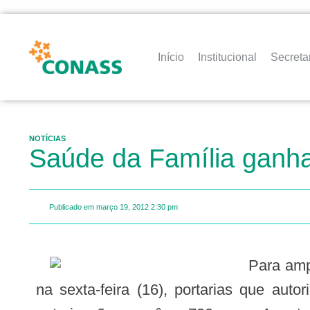
Início
Institucional
Secreta
NOTÍCIAS
Saúde da Família ganha
Publicado em
março 19, 2012
2:30 pm
Para ampliar o acesso da população à atenção básica no SUS, o Ministério da Saúde publicou,
na sexta-feira (16), portarias que aut