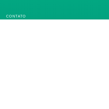
CONTATO
(61) 3222-3000
Institucional:
conass@conass.org.br
Setor Comercial Sul, Quadra 9, Torre C, Sala 1105,
Edifício Parque Cidade Corporate Brasília/DF CEP:
70308-200
Razão Social: Conselho Nacional de Secretários de
Saúde
CNPJ: 00.718.205/0001-07