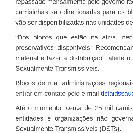
repassado mensalmente pelo governo feder
camisinhas são direcionadas para os bl
vão ser disponibilizadas nas unidades d
“Dos blocos que estão na ativa, nenhum entrou em contato ainda. Temos muitos
preservativos disponíveis. Recomend
material e fazer a distribuição”, alerta
Sexualmente Transmissíveis.
Blocos de rua, administrações regionais e entidades interessadas em distribuir os preservativos durante o Carnaval devem
entrar em contato pelo e-mail
dstaidssa
Até o momento, cerca de 25 mil camisinhas do total oferecido já foram doadas pela Secretaria de Saúde neste mês, para
entidades e organizações não govern
Sexualmente Transmissíveis (DSTs).