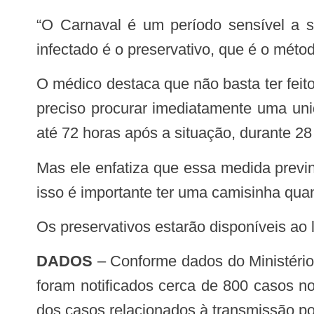
“O Carnaval é um período sensível a situações de risco de transmissão de doenças. Uma das possibilidades de evitar ser
infectado é o preservativo, que é o métod
O médico destaca que não basta ter feito o teste de HIV e sífilis, por exemplo. Caso tenha passado por uma situação de risco, é
preciso procurar imediatamente uma uni
até 72 horas após a situação, durante 28
Mas ele enfatiza que essa medida previne o HIV, mas não evita a sífilis, hepatite ou outra infecção de transmissão sexual. “Por
isso é importante ter uma camisinha quan
Os preservativos estarão disponíveis ao
DADOS
– Conforme dados do Ministério 
foram notificados cerca de 800 casos
dos casos relacionados à transmissão p