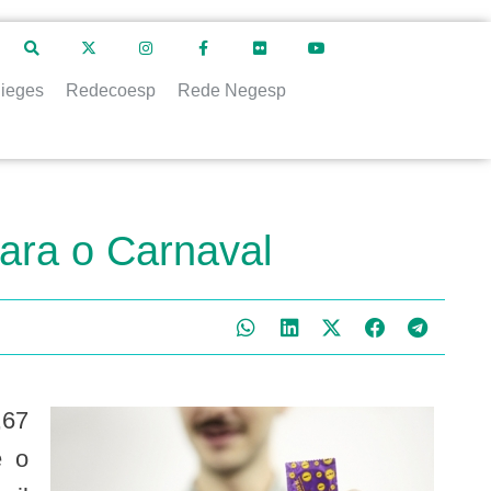
ieges
Redecoesp
Rede Negesp
para o Carnaval
,67
e o