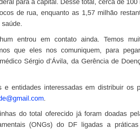
al para a capital. Desse total, cerca de 100 
ocos de rua, enquanto as 1,57 milhão restan
e saúde.
amos que eles nos comuniquem, para pega
 o médico Sérgio d’Ávila, da Gerência de Doen
ude@gmail.com
.
amentais (ONGs) do DF ligadas a prática