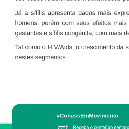
Já a sífilis apresenta dados mais expressivos. Foram mais de 1.3 mil casos novos em 2017, também com predomínio em
homens, porém com seus efeitos mais v
gestantes e sífilis congênita, com mais 
Tal como o HIV/Aids, o crescimento da sífilis entre os jovens de 15 a 19 anos demonstra a necessidade de ampliar a prevenção
nestes segmentos.
#ConassEmMovimento
Receba o conteúdo semanal do Conass com as