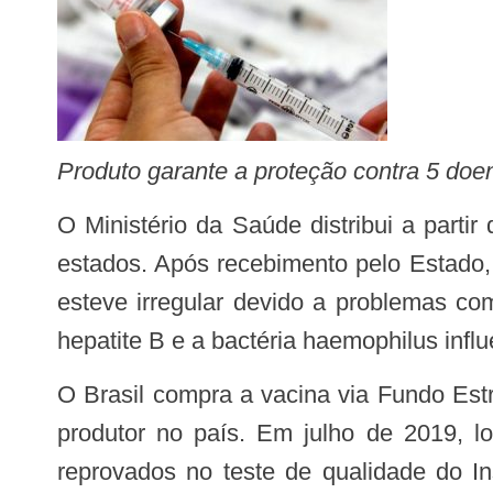
Produto garante a proteção contra 5 doen
O Ministério da Saúde distribui a partir desta quinta-feira (9) um total de 1,7 milhão de doses da vacina pentavalente para os
estados. Após recebimento pelo Estado,
esteve irregular devido a problemas com
hepatite B e a bactéria haemophilus influ
O Brasil compra a vacina via Fundo Estratégico da Organização Pan-Americana da Saúde (OPAS), pois não existe laboratório
produtor no país. Em julho de 2019, l
reprovados no teste de qualidade do I