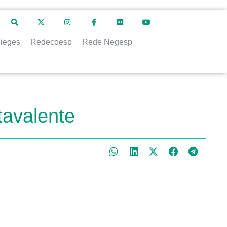
ieges
Redecoesp
Rede Negesp
tavalente