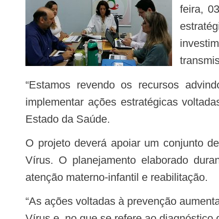
feira, 
estrat
investi
transmi
“Estamos revendo os recursos advindos do Banco Mundial, através do projeto Águas de Sergipe, para que possamos
implementar ações estratégicas voltada
Estado da Saúde.
O projeto deverá apoiar um conjunto de ações que irão colaborar com o processo de enfrentamento, especialmente, do Zika
Vírus. O planejamento elaborado duran
atenção materno-infantil e reabilitação.
“As ações voltadas à prevenção aumentam a capacidade do Estado em enfrentamento ao vetor do mosquito transmissor do Zika
Vírus e, no que se refere ao diagnóstic