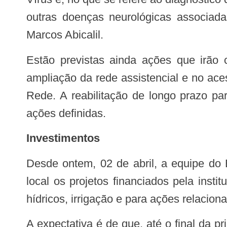
outras doenças neurológicas associad
Marcos Abicalil.
Estão previstas ainda ações que irão contribuir com o aumento da capacidade do Estado na atenção materno-infantil, na
ampliação da rede assistencial e no ace
Rede. A reabilitação de longo prazo p
ações definidas.
Investimentos
Desde ontem, 02 de abril, a equipe do Banco Mundial realiza visitas técnicas em Sergipe para discutir com a equipe técnica
local os projetos financiados pela inst
hídricos, irrigação e para ações relacio
A expectativa é de que, até o final da primeira semana de maio, sejam definidos os valores a serem realocados para a área da