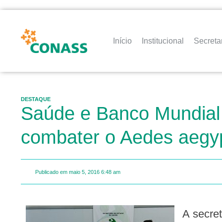
Início
Institucional
Secreta
DESTAQUE
Saúde e Banco Mundial 
combater o Aedes aegyp
Publicado em
maio 5, 2016
6:48 am
A secretária de Estado da Saúde, Conceição Mendonça, esteve reunida na manhã desta terça-