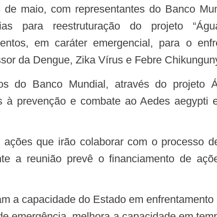
03 de maio, com representantes do Banco Mun
égias para reestruturação do projeto “Á
mentos, em caráter emergencial, para o enf
ssor da Dengue, Zika Vírus e Febre Chikungun
s à prevenção e combate ao Aedes aegypti e à
te a reunião prevê o financiamento de açõ
o de emergência, melhora a capacidade em temp