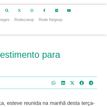
ieges
Redecoesp
Rede Negesp
vestimento para