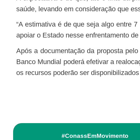
saúde, levando em consideração que ess
“A estimativa é de que seja algo entre 7 milhões e 15 milhões de dólares, ou seja, entre 24 milhões e 40 milhões de reais, para
apoiar o Estado nesse enfrentamento de 
Após a documentação da proposta pelo Estado, será preciso a aprovação do Governo Federal. Só depois dessa tramitação, o
Banco Mundial poderá efetivar a realoca
os recursos poderão ser disponibilizados
#ConassEmMovimento