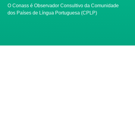
O Conass é Observador Consultivo da Comunidade
dos Países de Língua Portuguesa (CPLP)
CONTATO
(61) 3222-3000
Institucional:
conass@conass.org.br
Setor Comercial Sul, Quadra 9, Torre C, Sala 1105,
Edifício Parque Cidade Corporate Brasília/DF CEP:
70308-200
Razão Social: Conselho Nacional de Secretários de
Saúde